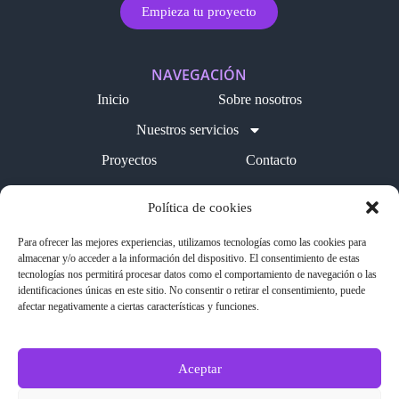
Empieza tu proyecto
NAVEGACIÓN
Inicio
Sobre nosotros
Nuestros servicios
Proyectos
Contacto
Blog
Política de cookies
LEGAL
Para ofrecer las mejores experiencias, utilizamos tecnologías como las cookies para
Política de cookies
almacenar y/o acceder a la información del dispositivo. El consentimiento de estas
tecnologías nos permitirá procesar datos como el comportamiento de navegación o las
Aviso legal
identificaciones únicas en este sitio. No consentir o retirar el consentimiento, puede
afectar negativamente a ciertas características y funciones.
Política de privacidad
SÍGUENOS EN REDES
Aceptar