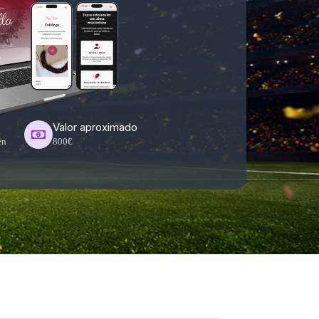
Valor aproximado
en
800€