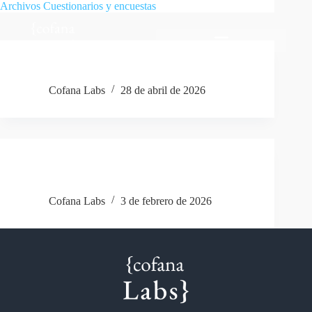
Archivos
Cuestionarios y encuestas
💐¿Qué tipo de robot sería tu madre?🤖
Cofana Labs
28 de abril de 2026
💘 “¿Cuál será tu relación con la tecnología en
2026?”
Cofana Labs
3 de febrero de 2026