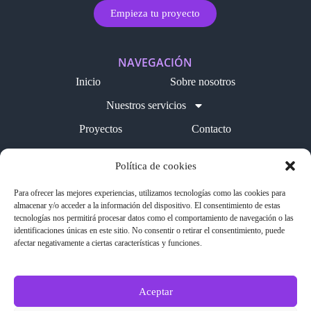
Empieza tu proyecto
NAVEGACIÓN
Inicio
Sobre nosotros
Nuestros servicios
Proyectos
Contacto
Blog
Política de cookies
LEGAL
Para ofrecer las mejores experiencias, utilizamos tecnologías como las cookies para
Política de cookies
almacenar y/o acceder a la información del dispositivo. El consentimiento de estas
tecnologías nos permitirá procesar datos como el comportamiento de navegación o las
Aviso legal
identificaciones únicas en este sitio. No consentir o retirar el consentimiento, puede
afectar negativamente a ciertas características y funciones.
Política de privacidad
SÍGUENOS EN REDES
Aceptar