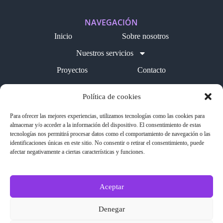
NAVEGACIÓN
Inicio
Sobre nosotros
Nuestros servicios
Proyectos
Contacto
Blog
Política de cookies
LEGAL
Para ofrecer las mejores experiencias, utilizamos tecnologías como las cookies para
Política de cookies
almacenar y/o acceder a la información del dispositivo. El consentimiento de estas
tecnologías nos permitirá procesar datos como el comportamiento de navegación o las
Aviso legal
identificaciones únicas en este sitio. No consentir o retirar el consentimiento, puede
afectar negativamente a ciertas características y funciones.
Política de privacidad
SÍGUENOS EN REDES
Aceptar
Denegar