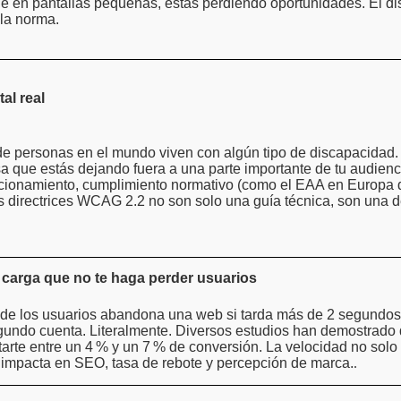
e en pantallas pequeñas, estás perdiendo oportunidades. El dis
 la norma.
tal real
de personas en el mundo viven con algún tipo de discapacidad.
a que estás dejando fuera a una parte importante de tu audienc
cionamiento, cumplimiento normativo (como el EAA en Europa 
as directrices WCAG 2.2 no son solo una guía técnica, son una 
 carga que no te haga perder usuarios
de los usuarios abandona una web si tarda más de 2 segundos
gundo cuenta. Literalmente. Diversos estudios han demostrado
arte entre un 4
% y un 7
% de conversión. La velocidad no solo
 impacta en SEO, tasa de rebote y percepción de marca.
.