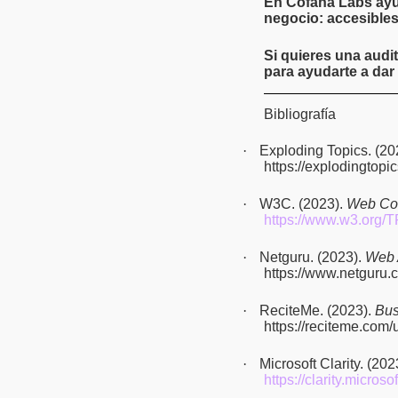
En Cofana Labs ayu
negocio: accesibles
Si quieres una audi
para ayudarte a dar
Bibliografía
·
Exploding Topics.
(20
https://explodingtopic
·
W3C. (2023).
Web Con
https://www.w3.org
·
Netguru. (2023).
Web A
https://www.netguru.
·
ReciteMe. (2023).
Bus
https://reciteme.com/
·
Microsoft Clarity. (202
https://clarity.micro