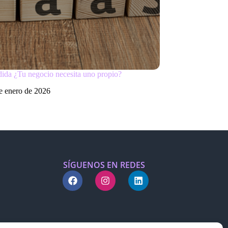
ida ¿Tu negocio necesita uno propio?
e enero de 2026
SÍGUENOS EN REDES