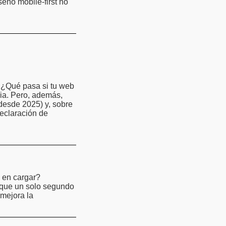
eño mobile-first no
 ¿Qué pasa si tu web
ia. Pero, además,
desde 2025) y, sobre
declaración de
 en cargar?
 que un solo segundo
 mejora la