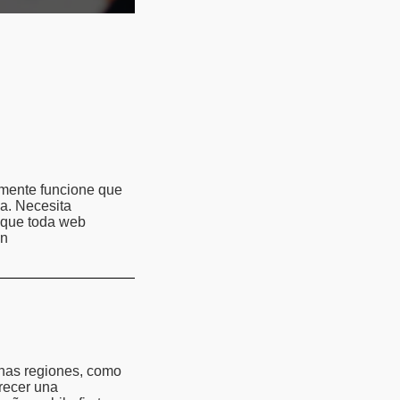
lmente funcione que
ca. Necesita
 que toda web
an
unas regiones, como
frecer una