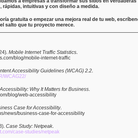
damos a empresas a transformar sus sitios en verdaderas
, rápidas, intuitivas y con diseño a medida.
toría gratuita o empezar una mejora real de tu web, escríbe
 el salto que tu proyecto merece.
24).
Mobile Internet Traffic Statistics
.
s.com/blog/mobile-internet-traffic
tent Accessibility Guidelines (WCAG) 2.2
.
/TR/WCAG22/
ccessibility: Why It Matters for Business
.
com/blog/web-accessibility
iness Case for Accessibility
.
us/news/business-case-for-accessibility
3).
Case Study: Netpeak
.
soft.com/case-studies/netpeak