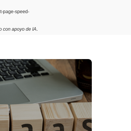
act-page-speed-
ico con apoyo de IA
.