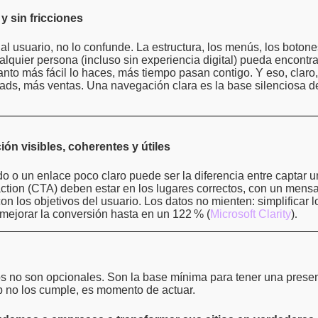
y sin fricciones
 usuario, no lo confunde. La estructura, los menús, los botone
quier persona (incluso sin experiencia digital) pueda encontra
anto más fácil lo haces, más tiempo pasan contigo. Y eso, claro
eads, más ventas. Una navegación clara es la base silenciosa 
ión visibles, coherentes y útiles
o o un enlace poco claro puede ser la diferencia entre captar u
 action (CTA) deben estar en los lugares correctos, con un mensa
con los objetivos del usuario. Los datos no mienten: simplificar 
ejorar la conversión hasta en un 122
% (
Microsoft Clarity
)
.
s no son opcionales. Son la base mínima para tener una presenc
eb no los cumple, es momento de actuar.