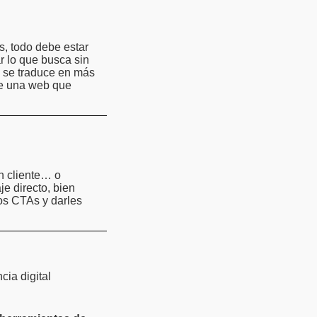
s, todo debe estar
r lo que busca sin
, se traduce en más
de una web que
n cliente… o
je directo, bien
los CTAs y darles
ia digital