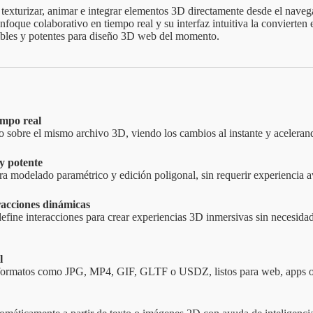
 texturizar, animar e integrar elementos 3D directamente desde el naveg
nfoque colaborativo en tiempo real y su interfaz intuitiva la convierten 
ibles y potentes para diseño 3D web del momento.
empo real
o sobre el mismo archivo 3D, viendo los cambios al instante y acelerand
y potente
ra modelado paramétrico y edición poligonal, sin requerir experiencia 
racciones dinámicas
fine interacciones para crear experiencias 3D inmersivas sin necesid
l
 formatos como JPG, MP4, GIF, GLTF o USDZ, listos para web, apps 