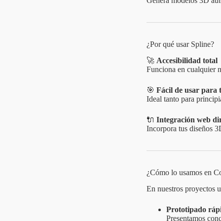
Genera modelos 3D autom
¿Por qué usar Spline?
🚀
Accesibilidad total
Funciona en cualquier n
🎯
Fácil de usar para t
Ideal tanto para princi
🔌
Integración web di
Incorpora tus diseños 
¿Cómo lo usamos en C
En nuestros proyectos u
Prototipado ráp
Presentamos conce