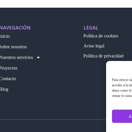
NAVEGACIÓN
LEGAL
Política de cookies
Inicio
Aviso legal
Sobre nosotros
Política de privacidad
Nuestros servicios
Proyectos
Contacto
Para ofrecer l
acceder a la i
Blog
datos como el 
retirar el cons
A