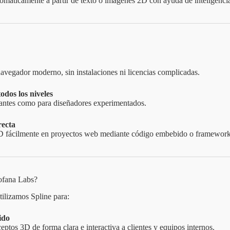
áticamente a partir de texto o imágenes 2D con ayuda de inteligencia a
avegador moderno, sin instalaciones ni licencias complicadas.
odos los niveles
piantes como para diseñadores experimentados.
recta
3D fácilmente en proyectos web mediante código embebido o framewor
ofana Labs?
tilizamos Spline para:
ido
ptos 3D de forma clara e interactiva a clientes y equipos internos.