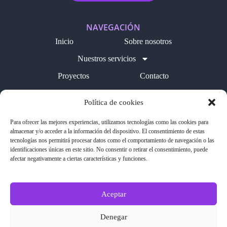
NAVEGACIÓN
Inicio
Sobre nosotros
Nuestros servicios
Proyectos
Contacto
Blog
Política de cookies
LEGAL
Para ofrecer las mejores experiencias, utilizamos tecnologías como las cookies para
Política de cookies
almacenar y/o acceder a la información del dispositivo. El consentimiento de estas
tecnologías nos permitirá procesar datos como el comportamiento de navegación o las
Aviso legal
identificaciones únicas en este sitio. No consentir o retirar el consentimiento, puede
afectar negativamente a ciertas características y funciones.
Política de privacidad
SÍGUENOS EN REDES
Aceptar
Denegar